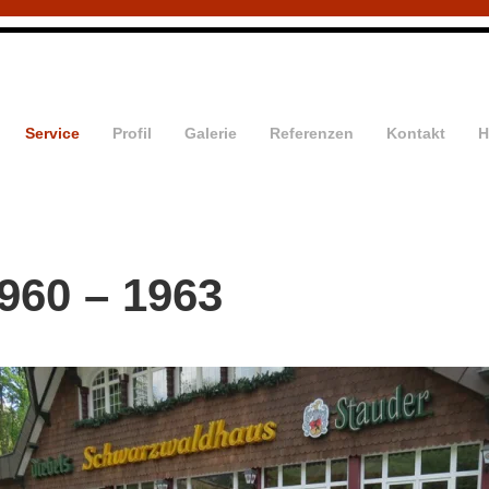
Service
Profil
Galerie
Referenzen
Kontakt
H
960 – 1963