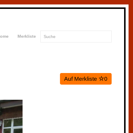
ome
Merkliste
Auf Merkliste
0