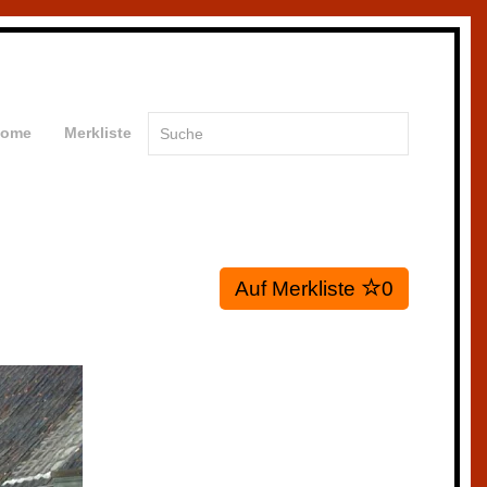
ome
Merkliste
Auf Merkliste
0