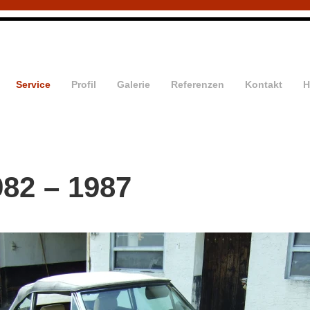
Service
Profil
Galerie
Referenzen
Kontakt
H
982 – 1987